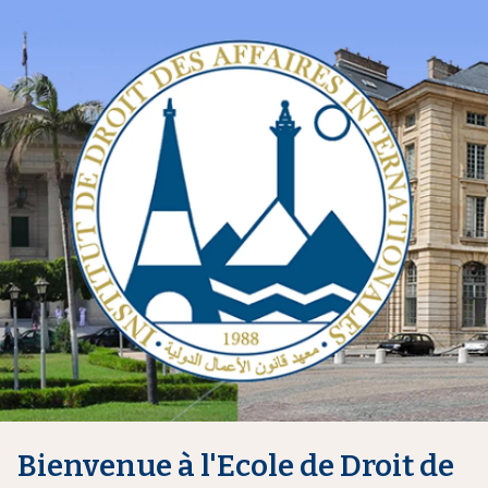
i
p
a
l
Bienvenue à l'Ecole de Droit de