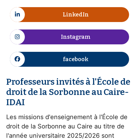
LinkedIn
I
c
ô
Instagram
n
I
e
c
ô
facebook
n
I
e
c
ô
Professeurs invités à l'École de
n
droit de la Sorbonne au Caire-
e
IDAI
Les missions d'enseignement à l'École de 
droit de la Sorbonne au Caire au titre de 
l'année universitaire 2025/2026 sont 