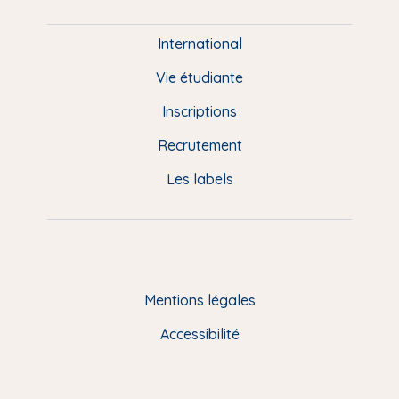
i
e
International
d
Vie étudiante
d
Inscriptions
e
Recrutement
p
Les labels
a
g
e
F
Mentions légales
R
Accessibilité