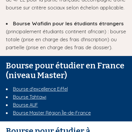
i
bourse sur critère sociaux selon échelon applicable.
p
a
Bourse Wafidin pour les étudiants étrangers
l
(principalement étudiants continent africain) : bourse
totale (prise en charge des frais d'inscription) ou
partielle (prise en charge des frais de dossier).
Bourse pour étudier en France
(niveau Master)
Bourse d'excellence Eiffel
Bourse Tahtawi
Bourse AUF
Bourse Master Région Île-de-France
Bourse pour étudier à