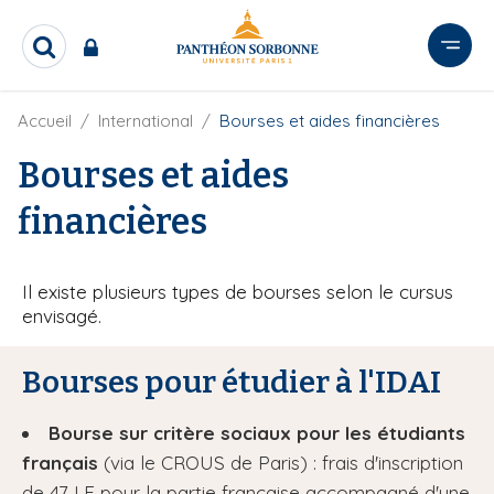
A
l
R
l
e
e
c
r
F
Accueil
International
Bourses et aides financières
h
i
e
a
l
Bourses et aides
r
u
d
c
c
'
h
financières
o
A
e
r
n
r
i
t
a
Il existe plusieurs types de bourses selon le cursus
e
n
envisagé.
e
n
u
Bourses pour étudier à l'IDAI
p
r
Bourse sur critère sociaux pour les étudiants
i
français
(via le CROUS de Paris) : frais d'inscription
n
c
de 47 LE pour la partie française accompagné d'une