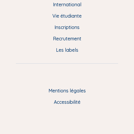
e
International
d
Vie étudiante
d
Inscriptions
e
Recrutement
p
Les labels
a
g
e
F
Mentions légales
R
Accessibilité