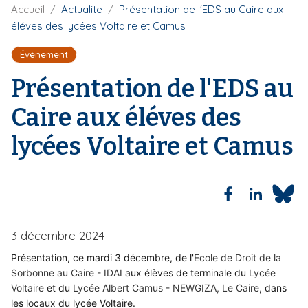
F
Accueil
Actualite
Présentation de l'EDS au Caire aux
i
i
éléves des lycées Voltaire et Camus
p
l
a
d
Évènement
'
l
A
Présentation de l'EDS au
r
i
Caire aux éléves des
a
n
lycées Voltaire et Camus
e
3 décembre 2024
Présentation, ce mardi 3 décembre, de l'
Ecole de Droit de la
Sorbonne au Caire - IDAI
aux élèves de terminale du
Lycée
Voltaire
et du
Lycée Albert Camus - NEWGIZA, Le Caire
, dans
les locaux du lycée Voltaire.